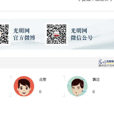
点赞
飘过
0
0