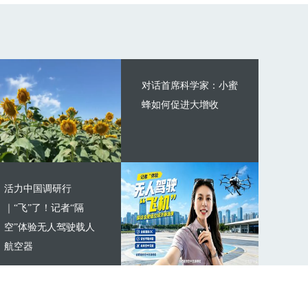
对话首席科学家：小蜜
蜂如何促进大增收
活力中国调研行
｜“飞”了！记者“隔
空”体验无人驾驶载人
航空器