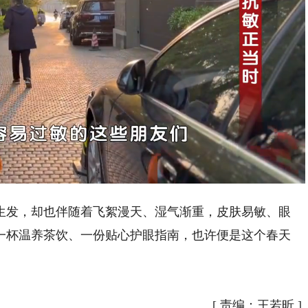
Playback
Rate
发，却也伴随着飞絮漫天、湿气渐重，皮肤易敏、眼
一杯温养茶饮、一份贴心护眼指南，也许便是这个春天
[
责编：王若昕
]