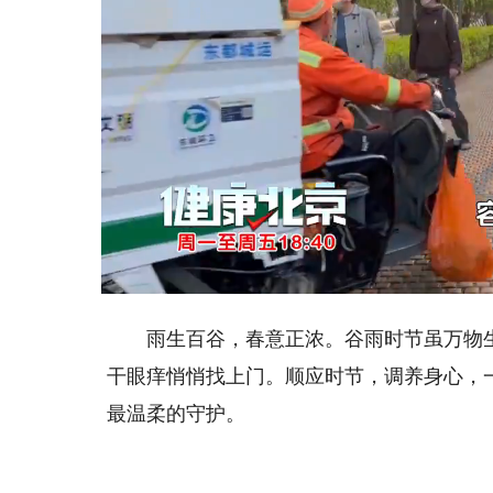
Loaded
:
Unmute
16.84%
雨生百谷，春意正浓。谷雨时节虽万物生
干眼痒悄悄找上门。顺应时节，调养身心，
最温柔的守护。