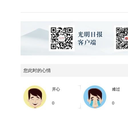
您此时的心情
开心
难过
0
0