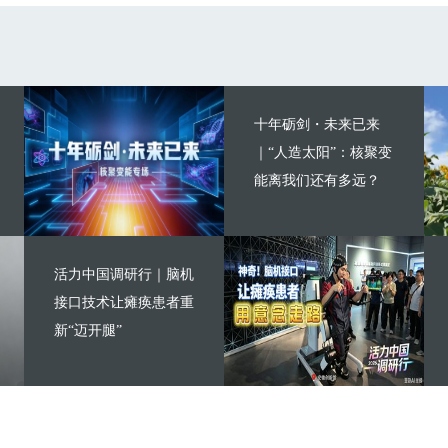
十年砺剑・未来已来
｜“人造太阳”：核聚变
能离我们还有多远？
活力中国调研行｜脑机
接口技术让瘫痪患者重
新“迈开腿”