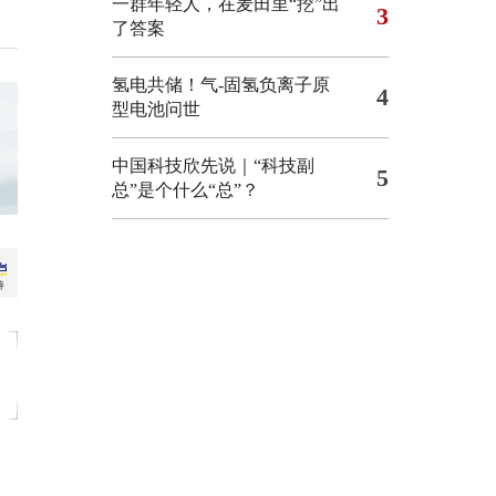
一群年轻人，在麦田里“挖”出
3
了答案
氢电共储！气-固氢负离子原
4
型电池问世
中国科技欣先说｜“科技副
5
总”是个什么“总”？