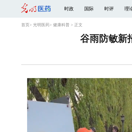
时政
国际
时评
理
首页
>
光明医药
>
健康科普
>
正文
谷雨防敏新