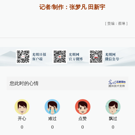
记者/制作：张梦凡 田新宇
[
责编：蔡琳
]
您此时的心情
开心
难过
点赞
飘过
0
0
0
0