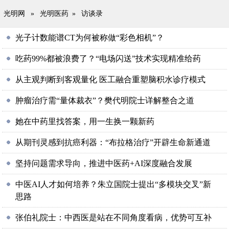
光明网
»
光明医药
»
访谈录
光子计数能谱CT为何被称做“彩色相机”？
吃药99%都被浪费了？“电场闪送”技术实现精准给药
从主观判断到客观量化 医工融合重塑脑积水诊疗模式
肿瘤治疗需“量体裁衣”？樊代明院士详解整合之道
她在中药里找答案，用一生换一颗新药
从期刊灵感到抗癌利器：“布拉格治疗”开辟生命新通道
坚持问题需求导向，推进中医药+AI深度融合发展
中医AI人才如何培养？朱立国院士提出“多模块交叉”新
思路
张伯礼院士：中西医是站在不同角度看病，优势可互补